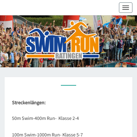
Toggl
navig
S
T
R
Streckenlängen:
E
C
50m Swim-400m Run- Klasse 2-4
K
E
N
100m Swim-1000m Run- Klasse 5-7